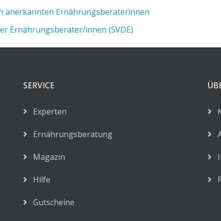
lich anerkannten Ernährungsberaterinnen
der Ernährungsberater/innen (SVDE)
SERVICE
ÜB
Experten
K
Ernährungsberatung
AG
Magazin
I
Hilfe
P
Gutscheine