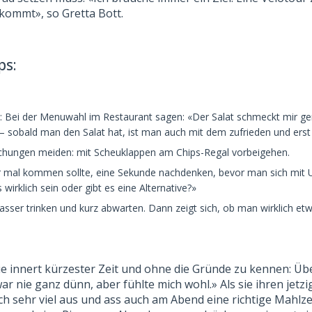
kommt», so Gretta Bott.
ps:
en: Bei der Menuwahl im Restaurant sagen: «Der Salat schmeckt mir ge
– sobald man den Salat hat, ist man auch mit dem zufrieden und erst 
chungen meiden: mit Scheuklappen am Chips-Regal vorbeigehen.
 mal kommen sollte, eine Sekunde nachdenken, bevor man sich mit 
wirklich sein oder gibt es eine Alternative?»
sser trinken und kurz abwarten. Dann zeigt sich, ob man wirklich etw
 innert kürzester Zeit und ohne die Gründe zu kennen: Üb
 war nie ganz dünn, aber fühlte mich wohl.» Als sie ihren je
lich sehr viel aus und ass auch am Abend eine richtige Mahlze