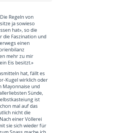
. Die Regeln von
sitze ja sowieso
ssen hat», so die
r die Faszination und
terwegs einen
orienbilanz
sen mehr zu mir
in Eis besitzt.»
itteln hat, fällt es
or-Kugel wirklich oder
gen Mayonnaise und
allerliebsten Sünde,
elbstkasteiung ist
schon mal auf das
lich nicht die
 Nach einer Völlerei
it sie sich wieder für
 zum Spass mache ich