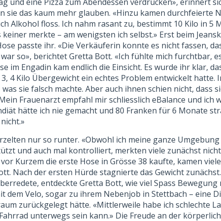
g und eine Pizza zum Abendessen verdrücken», erinnert sic
n sie das kaum mehr glauben. «Hinzu kamen durchfeierte N
uch Alkohol floss. Ich nahm rasant zu, bestimmt 10 Kilo in 5
s keiner merkte – am wenigsten ich selbst.» Erst beim Jean
Hose passte ihr. «Die Verkäuferin konnte es nicht fassen, da
 war so», berichtet Gretta Bott. «Ich fühlte mich furchtbar, 
e im Engadin kam endlich die Einsicht. Es wurde ihr klar, da
3, 4 Kilo Übergewicht ein echtes Problem entwickelt hatte. I
e, was sie falsch machte. Aber auch ihnen schien nicht, dass s
ein Frauenarzt empfahl mir schliesslich eBalance und ich w
ndiät hätte ich nie gemacht und 80 Franken für 6 Monate str
nicht.»
urzelten nur so runter. «Obwohl ich meine ganze Umgebung 
ützt und auch mal kontrolliert, merkten viele zunächst nicht
r vor Kurzem die erste Hose in Grösse 38 kaufte, kamen viel
Bott. Nach der ersten Hürde stagnierte das Gewicht zunächst.
überredete, entdeckte Gretta Bott, wie viel Spass Bewegung
mit dem Velo, sogar zu ihrem Nebenjob in Stettbach – eine Di
raum zurückgelegt hätte. «Mittlerweile habe ich schlechte 
 Fahrrad unterwegs sein kann.» Die Freude an der körperli