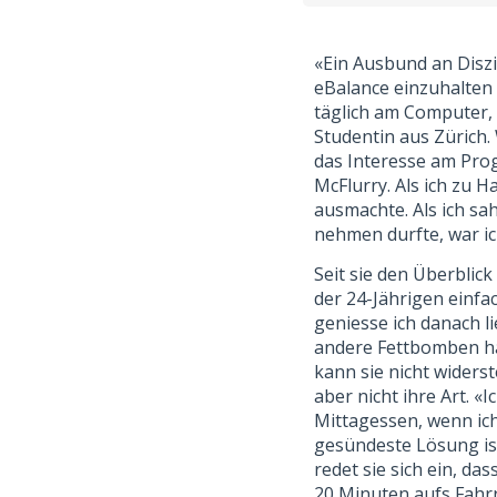
«Ein Ausbund an Diszip
eBalance einzuhalten u
täglich am Computer, 
Studentin aus Zürich. 
das Interesse am Prog
McFlurry. Als ich zu 
ausmachte. Als ich sa
nehmen durfte, war ich
Seit sie den Überblic
der 24-Jährigen einfa
geniesse ich danach li
andere Fettbomben hat 
kann sie nicht widers
aber nicht ihre Art. 
Mittagessen, wenn ich 
gesündeste Lösung ist,
redet sie sich ein, da
20 Minuten aufs Fahrr