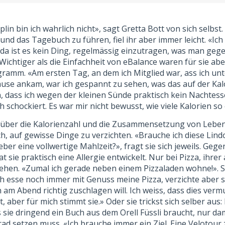
lin bin ich wahrlich nicht», sagt Gretta Bott von sich selbst
nd das Tagebuch zu führen, fiel ihr aber immer leicht. «Ich 
da ist es kein Ding, regelmässig einzutragen, was man gege
Wichtiger als die Einfachheit von eBalance waren für sie abe
ramm. «Am ersten Tag, an dem ich Mitglied war, ass ich un
Hause ankam, war ich gespannt zu sehen, was das auf der Kal
h, dass ich wegen der kleinen Sünde praktisch kein Nachtes
 schockiert. Es war mir nicht bewusst, wie viele Kalorien so e
k über die Kalorienzahl und die Zusammensetzung von Lebensm
ch, auf gewisse Dinge zu verzichten. «Brauche ich diese Lind
eber eine vollwertige Mahlzeit?», fragt sie sich jeweils. Ge
sie praktisch eine Allergie entwickelt. Nur bei Pizza, ihrer 
tehen. «Zumal ich gerade neben einem Pizzaladen wohne!». S
«Ich esse noch immer mit Genuss meine Pizza, verzichte aber 
am Abend richtig zuschlagen will. Ich weiss, dass dies vermut
 aber für mich stimmt sie.» Oder sie trickst sich selber aus:
ss sie dringend ein Buch aus dem Orell Füssli braucht, nur dam
ad setzen muss. «Ich brauche immer ein Ziel. Eine Velotour