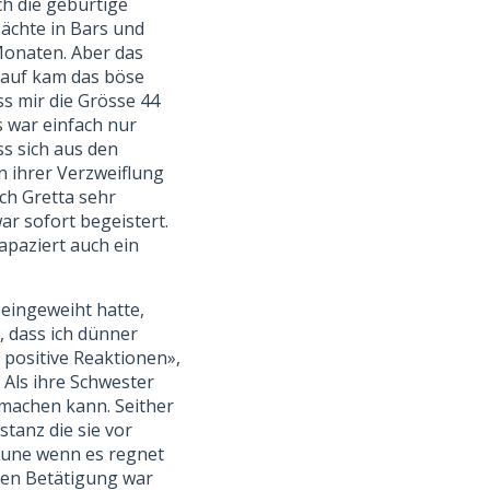
h die gebürtige
ächte in Bars und
 Monaten. Aber das
skauf kam das böse
ss mir die Grösse 44
es war einfach nur
ss sich aus den
n ihrer Verzweiflung
ich Gretta sehr
ar sofort begeistert.
apaziert auch ein
eingeweiht hatte,
, dass ich dünner
e positive Reaktionen»,
 Als ihre Schwester
 machen kann. Seither
stanz die sie vor
Laune wenn es regnet
chen Betätigung war