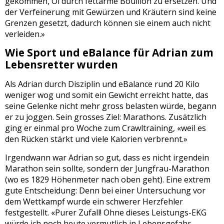
gekommen, Öl durch fettarme Bouillon zu ersetzen. Und
der Verfeinerung mit Gewürzen und Kräutern sind keine
Grenzen gesetzt, dadurch können sie einem auch nicht
verleiden.»
Wie Sport und eBalance für Adrian zum
Lebensretter wurden
Als Adrian durch Disziplin und eBalance rund 20 Kilo
weniger wog und somit ein Gewicht erreicht hatte, das
seine Gelenke nicht mehr gross belasten würde, begann
er zu joggen. Sein grosses Ziel: Marathons. Zusätzlich
ging er einmal pro Woche zum Crawltraining, «weil es
den Rücken stärkt und viele Kalorien verbrennt.»
Irgendwann war Adrian so gut, dass es nicht irgendein
Marathon sein sollte, sondern der Jungfrau-Marathon
(wo es 1829 Höhenmeter nach oben geht). Eine extrem
gute Entscheidung: Denn bei einer Untersuchung vor
dem Wettkampf wurde ein schwerer Herzfehler
festgestellt. «Purer Zufall! Ohne dieses Leistungs-EKG
würde ich noch heute vermutlich in Lebensgefahr