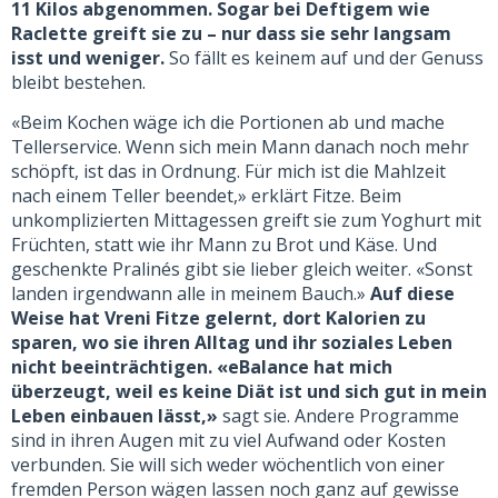
11 Kilos abgenommen. Sogar bei Deftigem wie
Raclette greift sie zu – nur dass sie sehr langsam
isst und weniger.
So fällt es keinem auf und der Genuss
bleibt bestehen.
«Beim Kochen wäge ich die Portionen ab und mache
Tellerservice. Wenn sich mein Mann danach noch mehr
schöpft, ist das in Ordnung. Für mich ist die Mahlzeit
nach einem Teller beendet,» erklärt Fitze. Beim
unkomplizierten Mittagessen greift sie zum Yoghurt mit
Früchten, statt wie ihr Mann zu Brot und Käse. Und
geschenkte Pralinés gibt sie lieber gleich weiter. «Sonst
landen irgendwann alle in meinem Bauch.»
Auf diese
Weise hat Vreni Fitze gelernt, dort Kalorien zu
sparen, wo sie ihren Alltag und ihr soziales Leben
nicht beeinträchtigen. «eBalance hat mich
überzeugt, weil es keine Diät ist und sich gut in mein
Leben einbauen lässt,»
sagt sie. Andere Programme
sind in ihren Augen mit zu viel Aufwand oder Kosten
verbunden. Sie will sich weder wöchentlich von einer
fremden Person wägen lassen noch ganz auf gewisse