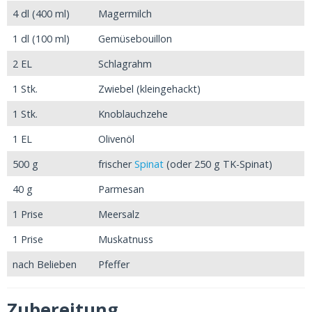
4 dl (400 ml)
Magermilch
1 dl (100 ml)
Gemüsebouillon
2 EL
Schlagrahm
1 Stk.
Zwiebel (kleingehackt)
1 Stk.
Knoblauchzehe
1 EL
Olivenöl
500 g
frischer
Spinat
(oder 250 g TK-Spinat)
40 g
Parmesan
1 Prise
Meersalz
1 Prise
Muskatnuss
nach Belieben
Pfeffer
Zubereitung