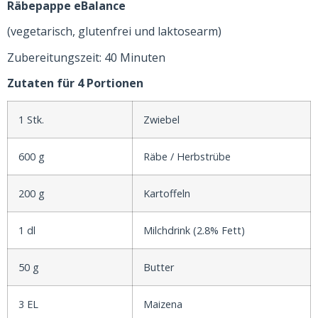
Räbepappe eBalance
(vegetarisch, glutenfrei und laktosearm)
Zubereitungszeit: 40 Minuten
Zutaten für 4 Portionen
1 Stk.
Zwiebel
600 g
Räbe / Herbstrübe
200 g
Kartoffeln
1 dl
Milchdrink (2.8% Fett)
50 g
Butter
3 EL
Maizena