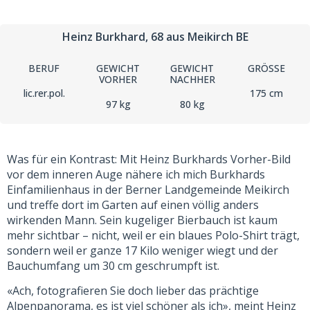
Heinz Burkhard
, 68
aus Meikirch BE
BERUF
GEWICHT
GEWICHT
GRÖSSE
VORHER
NACHHER
lic.rer.pol.
175 cm
97 kg
80 kg
Was für ein Kontrast: Mit Heinz Burkhards Vorher-Bild
vor dem inneren Auge nähere ich mich Burkhards
Einfamilienhaus in der Berner Landgemeinde Meikirch
und treffe dort im Garten auf einen völlig anders
wirkenden Mann. Sein kugeliger Bierbauch ist kaum
mehr sichtbar – nicht, weil er ein blaues Polo-Shirt trägt,
sondern weil er ganze 17 Kilo weniger wiegt und der
Bauchumfang um 30 cm geschrumpft ist.
«Ach, fotografieren Sie doch lieber das prächtige
Alpenpanorama, es ist viel schöner als ich», meint Heinz