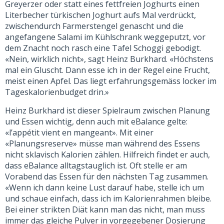
Greyerzer oder statt eines fettfreien Joghurts einen
Literbecher türkischen Joghurt aufs Mal verdrückt,
zwischendurch Farmerstengel genascht und die
angefangene Salami im Kühlschrank weggeputzt, vor
dem Znacht noch rasch eine Tafel Schoggi gebodigt.
«Nein, wirklich nicht», sagt Heinz Burkhard. «Höchstens
mal ein Gluscht. Dann esse ich in der Regel eine Frucht,
meist einen Apfel. Das liegt erfahrungsgemäss locker im
Tageskalorienbudget drin.»
Heinz Burkhard ist dieser Spielraum zwischen Planung
und Essen wichtig, denn auch mit eBalance gelte:
«l’appétit vient en mangeant». Mit einer
«Planungsreserve» müsse man während des Essens
nicht sklavisch Kalorien zählen. Hilfreich findet er auch,
dass eBalance alltagstauglich ist. Oft stelle er am
Vorabend das Essen für den nächsten Tag zusammen.
«Wenn ich dann keine Lust darauf habe, stelle ich um
und schaue einfach, dass ich im Kalorienrahmen bleibe.
Bei einer strikten Diät kann man das nicht, man muss
immer das gleiche Pulver in vorgegebener Dosierung