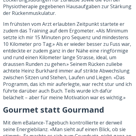
Physiotherapie gegebenen Hausaufgaben zur Stärkung
der Rückenmuskulatur.
Im frühsten vom Arzt erlaubten Zeitpunkt startete er
zudem das Training auf dem Ergometer. «Als Minimum
setzte ich mir 15 Minuten pro Sequenz und mindestens
10 Kilometer pro Tag.» Als er wieder besser zu Fuss war,
entdeckte er zudem ganz in der Nähe eine ringförmige
und rund einen Kilometer lange Strasse, ideal, um
draussen Runden zu gehen.» Seinem Rücken zuliebe
achtete Heinz Burkhard immer auf strikte Abwechslung
zwischen Sitzen und Stehen, Laufen und Liegen. «Das
Programm, das ich mir auferlegte, war recht stur und ich
führte darüber auch Buch. Teils wurde ich dafür
belächelt – aber für meine Motivation war es wichtig.»
Gourmet statt Gourmand
Mit dem eBalance-Tagebuch kontrollierte er derweil
seine Energiebilanz. «Man sieht auf einen Blick, ob sie
stimmt». Er machte es sich zum Grundsatz, nicht ganz an