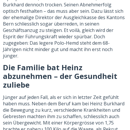
Burkhard dennoch trocken. Seinen Abnehmerfolg
optisch festhalten – das muss aber sein. Dazu lässt sich
der ehemalige Direktor der Ausgleichkasse des Kantons
Bern schliesslich sogar überreden, in seinen
Geschäftsanzug zu steigen. Et voilà, gleich wird der
Esprit der Führungskraft wieder spürbar. Doch
zugegeben: Das legere Polo-Hemd steht dem 68-
Jährigen nicht minder gut und macht ihn erst noch
jünger.
Die Familie bat Heinz
abzunehmen – der Gesundheit
zuliebe
Jünger auf jeden Fall, als er sich in letzter Zeit gefühlt
haben muss. Neben dem Beruf kam bei Heinz Burkhard
die Bewegung zu kurz, verschiedene Krankheiten und
Gebresten machten ihm zu schaffen, schliesslich auch
sein Übergewicht. Mit einer Körpergrösse von 1,75
brachte er nahezu 100 Kilo auf die Waage, als Rekrut