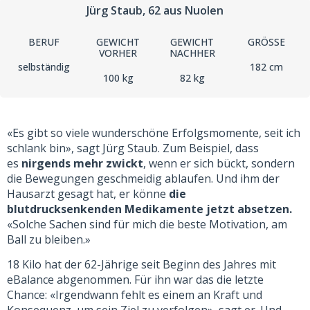
Jürg Staub
, 62
aus Nuolen
BERUF
GEWICHT
GEWICHT
GRÖSSE
VORHER
NACHHER
selbständig
182 cm
100 kg
82 kg
«Es gibt so viele wunderschöne Erfolgsmomente, seit ich
schlank bin», sagt Jürg Staub. Zum Beispiel, dass
es
nirgends mehr zwickt
, wenn er sich bückt, sondern
die Bewegungen geschmeidig ablaufen. Und ihm der
Hausarzt gesagt hat, er könne
die
blutdrucksenkenden Medikamente jetzt absetzen.
«Solche Sachen sind für mich die beste Motivation, am
Ball zu bleiben.»
18 Kilo hat der 62-Jährige seit Beginn des Jahres mit
eBalance abgenommen. Für ihn war das die letzte
Chance: «Irgendwann fehlt es einem an Kraft und