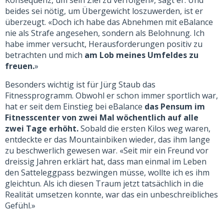
Konsequenz, um sein Ziel zu verfolgen», sagt er. Und
beides sei nötig, um Übergewicht loszuwerden, ist er
überzeugt. «Doch ich habe das Abnehmen mit eBalance
nie als Strafe angesehen, sondern als Belohnung. Ich
habe immer versucht, Herausforderungen positiv zu
betrachten und mich
am Lob meines Umfeldes zu
freuen.
»
Besonders wichtig ist für Jürg Staub das
Fitnessprogramm. Obwohl er schon immer sportlich war,
hat er seit dem Einstieg bei eBalance
das Pensum im
Fitnesscenter von zwei Mal wöchentlich auf alle
zwei Tage erhöht.
Sobald die ersten Kilos weg waren,
entdeckte er das Mountainbiken wieder, das ihm lange
zu beschwerlich gewesen war. «Seit mir ein Freund vor
dreissig Jahren erklärt hat, dass man einmal im Leben
den Satteleggpass bezwingen müsse, wollte ich es ihm
gleichtun. Als ich diesen Traum jetzt tatsächlich in die
Realität umsetzen konnte, war das ein unbeschreibliches
Gefühl.»