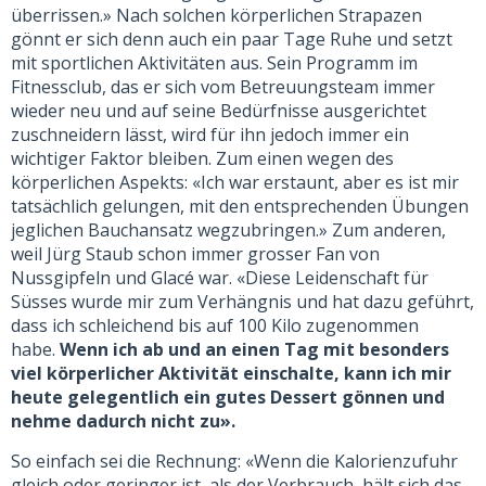
überrissen.» Nach solchen körperlichen Strapazen
gönnt er sich denn auch ein paar Tage Ruhe und setzt
mit sportlichen Aktivitäten aus. Sein Programm im
Fitnessclub, das er sich vom Betreuungsteam immer
wieder neu und auf seine Bedürfnisse ausgerichtet
zuschneidern lässt, wird für ihn jedoch immer ein
wichtiger Faktor bleiben. Zum einen wegen des
körperlichen Aspekts: «Ich war erstaunt, aber es ist mir
tatsächlich gelungen, mit den entsprechenden Übungen
jeglichen Bauchansatz wegzubringen.» Zum anderen,
weil Jürg Staub schon immer grosser Fan von
Nussgipfeln und Glacé war. «Diese Leidenschaft für
Süsses wurde mir zum Verhängnis und hat dazu geführt,
dass ich schleichend bis auf 100 Kilo zugenommen
habe.
Wenn ich ab und an einen Tag mit besonders
viel körperlicher Aktivität einschalte, kann ich mir
heute gelegentlich ein gutes Dessert gönnen und
nehme dadurch nicht zu».
So einfach sei die Rechnung: «Wenn die Kalorienzufuhr
gleich oder geringer ist, als der Verbrauch, hält sich das