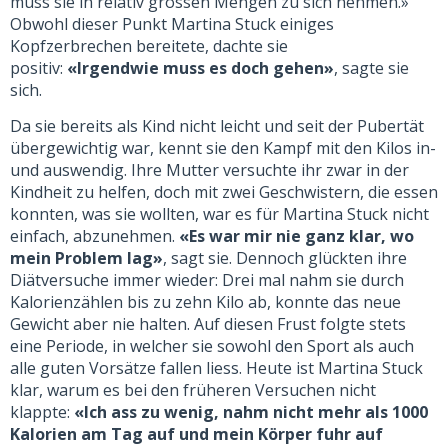
muss sie in relativ grossen Mengen zu sich nehmen.»
Obwohl dieser Punkt Martina Stuck einiges
Kopfzerbrechen bereitete, dachte sie
positiv:
«Irgendwie muss es doch gehen»
, sagte sie
sich.
Da sie bereits als Kind nicht leicht und seit der Pubertät
übergewichtig war, kennt sie den Kampf mit den Kilos in-
und auswendig. Ihre Mutter versuchte ihr zwar in der
Kindheit zu helfen, doch mit zwei Geschwistern, die essen
konnten, was sie wollten, war es für Martina Stuck nicht
einfach, abzunehmen.
«Es war mir nie ganz klar, wo
mein Problem lag»
, sagt sie. Dennoch glückten ihre
Diätversuche immer wieder: Drei mal nahm sie durch
Kalorienzählen bis zu zehn Kilo ab, konnte das neue
Gewicht aber nie halten. Auf diesen Frust folgte stets
eine Periode, in welcher sie sowohl den Sport als auch
alle guten Vorsätze fallen liess. Heute ist Martina Stuck
klar, warum es bei den früheren Versuchen nicht
klappte:
«Ich ass zu wenig, nahm nicht mehr als 1000
Kalorien am Tag auf und mein Körper fuhr auf