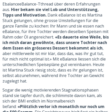
EbalanceeBalance-Tthread über deren Erfahrungen
aus.
Hier bekam sie viel Lob und Unterstützung,
Tipps und Motivation.
Dank eBalance ist es Martina
Stuck gelungen, ohne grosse Umstellungen für die
ganze Familie zu kochen: Ihr Mann und sie essen nach
eBalance, für ihre Tochter werden dieselben Speisen mit
Rahm oder Öl angereichert.
«Es dauerte eine Weile, bis
ich mich daran gewöhnte, dass unsere Tochter nach
dem Essen ein grösseres Dessert bekommt als ich
,
aber mittlerweile ist mir klar, dass das, was ihr gut tut,
für mich nicht optimal ist.» Mit eBalance liessen sich die
unterschiedlichen Speisepläne gut vereinbaren. Heute
ist Martina Stuck riesig stolz, dass es ihr gelungen ist,
selbst abzunehmen, während ihre Tochter an Gewicht
zugelegt hat.
Sogar die wenig motivierenden Stagnationsphasen
stand sie tapfer durch, die schlimmste davon kam, als
sich der BMI endlich im Normalbereich
befand:
«Plötzlich verlor ich monatlich nur noch um
die 500 Gramm.
Die Gewichtspause hielt fast ein halbes