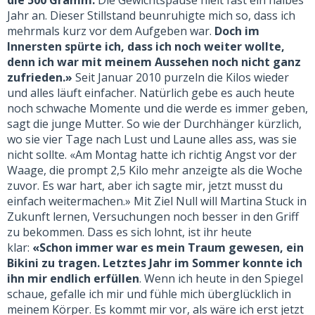
Jahr an. Dieser Stillstand beunruhigte mich so, dass ich
mehrmals kurz vor dem Aufgeben war.
Doch im
Innersten spürte ich, dass ich noch weiter wollte,
denn ich war mit meinem Aussehen noch nicht ganz
zufrieden.»
Seit Januar 2010 purzeln die Kilos wieder
und alles läuft einfacher. Natürlich gebe es auch heute
noch schwache Momente und die werde es immer geben,
sagt die junge Mutter. So wie der Durchhänger kürzlich,
wo sie vier Tage nach Lust und Laune alles ass, was sie
nicht sollte. «Am Montag hatte ich richtig Angst vor der
Waage, die prompt 2,5 Kilo mehr anzeigte als die Woche
zuvor. Es war hart, aber ich sagte mir, jetzt musst du
einfach weitermachen.» Mit Ziel Null will Martina Stuck in
Zukunft lernen, Versuchungen noch besser in den Griff
zu bekommen. Dass es sich lohnt, ist ihr heute
klar:
«Schon immer war es mein Traum gewesen, ein
Bikini zu tragen. Letztes Jahr im Sommer konnte ich
ihn mir endlich erfüllen
. Wenn ich heute in den Spiegel
schaue, gefalle ich mir und fühle mich überglücklich in
meinem Körper. Es kommt mir vor, als wäre ich erst jetzt