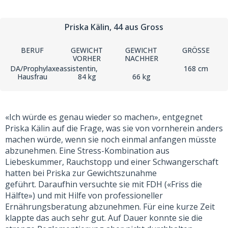
Priska Kälin
, 44
aus Gross
BERUF
GEWICHT
GEWICHT
GRÖSSE
VORHER
NACHHER
DA/Prophylaxeassistentin,
168 cm
Hausfrau
84 kg
66 kg
«Ich würde es genau wieder so machen», e
ntgegnet
Priska Kälin auf die Frage, was sie von vornherein anders
machen würde, wenn sie noch einmal anfangen müsste
abzunehmen.
Eine Stress-Kombination aus
Liebeskummer, Rauchstopp und einer Schwangerschaft
hatten bei Priska zur Gewichtszunahme
geführt.
Daraufhin versuchte sie mit FDH («Friss die
Hälfte») und mit Hilfe von professioneller
Ernährungsberatung abzunehmen. Für eine kurze Zeit
klappte das auch sehr gut. Auf Dauer konnte sie die