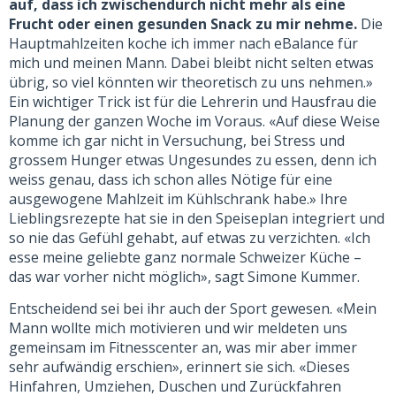
auf, dass ich zwischendurch nicht mehr als eine
Frucht oder einen gesunden Snack zu mir nehme.
Die
Hauptmahlzeiten koche ich immer nach eBalance für
mich und meinen Mann. Dabei bleibt nicht selten etwas
übrig, so viel könnten wir theoretisch zu uns nehmen.»
Ein wichtiger Trick ist für die Lehrerin und Hausfrau die
Planung der ganzen Woche im Voraus. «Auf diese Weise
komme ich gar nicht in Versuchung, bei Stress und
grossem Hunger etwas Ungesundes zu essen, denn ich
weiss genau, dass ich schon alles Nötige für eine
ausgewogene Mahlzeit im Kühlschrank habe.» Ihre
Lieblingsrezepte hat sie in den Speiseplan integriert und
so nie das Gefühl gehabt, auf etwas zu verzichten. «Ich
esse meine geliebte ganz normale Schweizer Küche –
das war vorher nicht möglich», sagt Simone Kummer.
Entscheidend sei bei ihr auch der Sport gewesen. «Mein
Mann wollte mich motivieren und wir meldeten uns
gemeinsam im Fitnesscenter an, was mir aber immer
sehr aufwändig erschien», erinnert sie sich. «Dieses
Hinfahren, Umziehen, Duschen und Zurückfahren