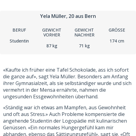
Yela Müller
, 20
aus Bern
BERUF
GEWICHT
GEWICHT
GRÖSSE
VORHER
NACHHER
Studentin
174 cm
87 kg
71 kg
«Kaufte ich früher eine Tafel Schokolade, ass ich sofort
die ganze auf», sagt Yela Müller. Besonders am Anfang
ihrer Gymnasialzeit, als sie selbständiger wurde und sich
vermehrt in der Mensa ernährte, nahmen die
ungesunden Essgewohnheiten überhand.
«Ständig war ich etwas am Mampfen, aus Gewohnheit
und oft aus Stress.» Auch Probleme kompensierte die
angehende Studentin der Logopädie mit kulinarischen
Genüssen. «Ein normales Hungergefühl kam mir
abhanden, ebenso das Sättigungsgefühl», sagt sie. «Oft