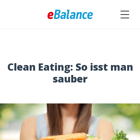
Clean Eating: So isst man
sauber