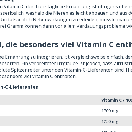
 Vitamin C durch die tägliche Ernährung ist übrigens eben
asserlöslich, weshalb die Nieren es leicht abbauen und aus
Um tatsächlich Nebenwirkungen zu erleiden, müsste man e
rei Gramm können dann vor allem Verdauungsprobleme wie
, die besonders viel Vitamin C ent
che Ernährung zu integrieren, ist vergleichsweise einfach, den
sorten. Ein verbreiteter Irrglaube ist jedoch, dass Zitrusf
ute Spitzenreiter unter den Vitamin-C-Lieferanten sind. Hier
 besonders viel Vitamin C enthalten.
in-C-Lieferanten
Vitamin C / 10
1700 mg
1250 mg
450 mg