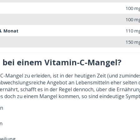
100 m
100 m
4. Monat
110 m
150 m
t bei einem Vitamin-C-Mangel?
C-Mangel zu erleiden, ist in der heutigen Zeit (und zumindes
abwechslungsreiche Angebot an Lebensmitteln eher selten de
 ernährt, schafft es in der Regel dennoch, über die Ernähru
es doch zu einem Mangel kommen, so sind eindeutige Sym
en
n
heilung