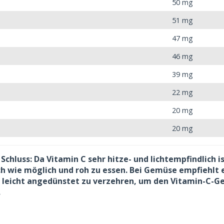
50 mg
51 mg
47 mg
46 mg
39 mg
22 mg
20 mg
20 mg
Schluss: Da Vitamin C sehr hitze- und lichtempfindlich is
ch wie möglich und roh zu essen. Bei Gemüse empfiehlt e
r leicht angedünstet zu verzehren, um den Vitamin-C-Ge
.