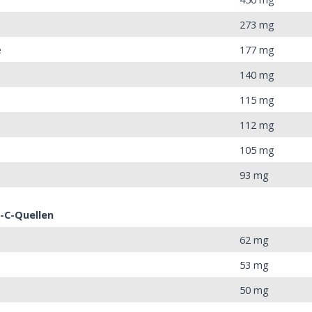
273 mg
e
177 mg
140 mg
115 mg
112 mg
105 mg
93 mg
-C-Quellen
62 mg
53 mg
50 mg