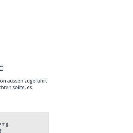
C
 von aussen zugeführt
hten sollte, es
0 mg
g