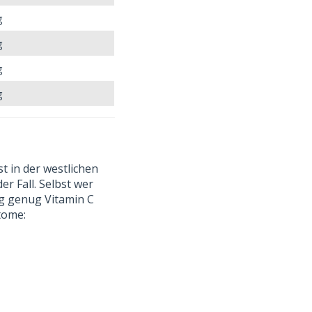
g
g
g
g
t in der westlichen
r Fall. Selbst wer
ng genug Vitamin C
ptome: