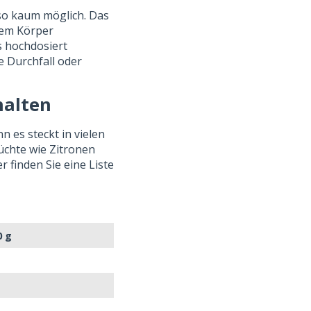
so kaum möglich. Das
 dem Körper
s hochdosiert
 Durchfall oder
halten
n es steckt in vielen
rüchte wie Zitronen
 finden Sie eine Liste
0 g