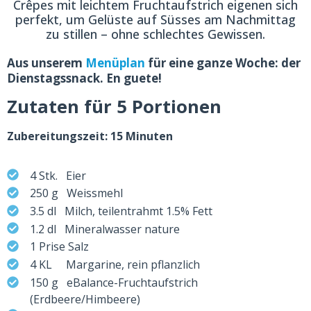
Crêpes mit leichtem Fruchtaufstrich eigenen sich
perfekt, um Gelüste auf Süsses am Nachmittag
zu stillen – ohne schlechtes Gewissen.
Aus unserem
Menüplan
für eine ganze Woche: der
Dienstagssnack. En guete!
Zutaten für 5 Portionen
Zubereitungszeit: 15 Minuten
4 Stk. Eier
250 g Weissmehl
3.5 dl Milch, teilentrahmt 1.5% Fett
1.2 dl Mineralwasser nature
1 Prise Salz
4 KL Margarine, rein pflanzlich
150 g eBalance-Fruchtaufstrich
(Erdbeere/Himbeere)