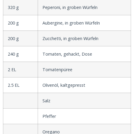
320 g
Peperoni, in groben Würfeln
200 g
Aubergine, in groben Würfeln
200 g
Zucchetti, in groben Würfeln
240 g
Tomaten, gehackt, Dose
2 EL
Tomatenpüree
2.5 EL
Olivenöl, kaltgepresst
Salz
Pfeffer
Oregano