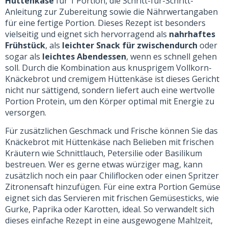
Hüttenkäse
für 1 Portion, die Schritt-für-Schritt-
Anleitung zur Zubereitung sowie die Nährwertangaben
für eine fertige Portion. Dieses Rezept ist besonders
vielseitig und eignet sich hervorragend als
nahrhaftes
Frühstück
, als
leichter Snack für zwischendurch
oder
sogar als
leichtes Abendessen
, wenn es schnell gehen
soll. Durch die Kombination aus knusprigem Vollkorn-
Knäckebrot und cremigem Hüttenkäse ist dieses Gericht
nicht nur sättigend, sondern liefert auch eine wertvolle
Portion Protein, um den Körper optimal mit Energie zu
versorgen.
Für zusätzlichen Geschmack und Frische können Sie das
Knäckebrot mit Hüttenkäse nach Belieben mit frischen
Kräutern wie Schnittlauch, Petersilie oder Basilikum
bestreuen. Wer es gerne etwas würziger mag, kann
zusätzlich noch ein paar Chiliflocken oder einen Spritzer
Zitronensaft hinzufügen. Für eine extra Portion Gemüse
eignet sich das Servieren mit frischen Gemüsesticks, wie
Gurke, Paprika oder Karotten, ideal. So verwandelt sich
dieses einfache Rezept in eine ausgewogene Mahlzeit,