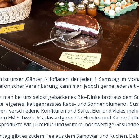
n ist unser ‚Gänterli‘-Hofladen, der jeden 1. Samstag im Mon
elefonischer Vereinbarung kann man jedoch gerne jederzei
t man bei uns selbst gebackenes Bio-Dinkelbrot aus dem St
e, eigenes, kaltgepresstes Raps- und Sonnenblumenöl, Sü
 verschiedene Konfitüren und Säfte, Eier und vieles mehr.
von EM Schweiz AG, das artgerechte Hunde- und Katzenfutt
odukte wie JuicePlus und weitere, hochwertige Gesundhe
dentag gibt es zudem Tee aus dem Samowar und Kuchen. Dab