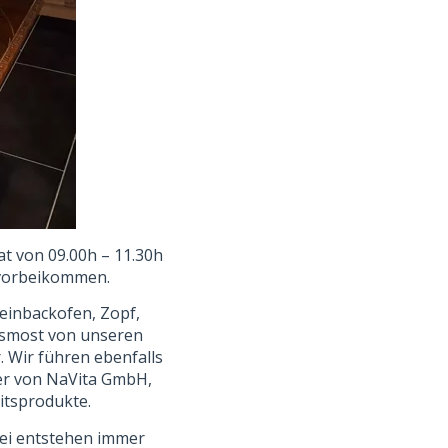
at von 09.00h – 11.30h
t vorbeikommen.
einbackofen, Zopf,
ssmost von unseren
 Wir führen ebenfalls
er von NaVita GmbH,
itsprodukte.
ei entstehen immer