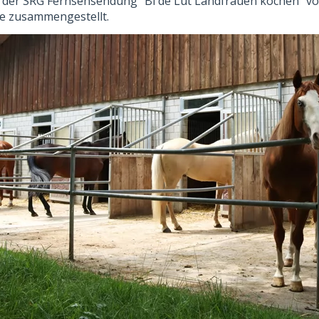
il der SRG Fernsehsendung “Bi de Lüt Landfrauen kochen” v
te zusammengestellt.