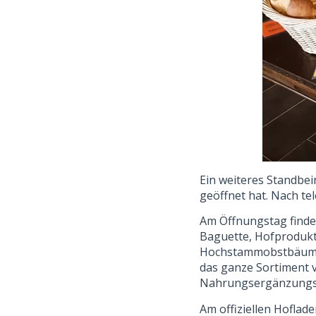
Ein weiteres Standbei
geöffnet hat. Nach t
Am Öffnungstag finde
Baguette, Hofprodukt
Hochstammobstbäumen,
das ganze Sortiment 
Nahrungsergänzungspr
Am offiziellen Hofla