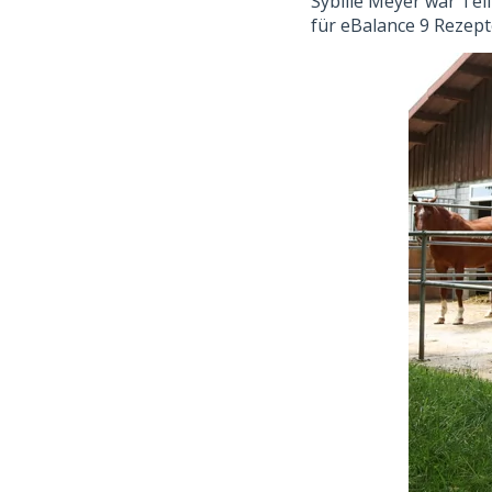
Sybille Meyer war Te
für eBalance 9 Rezep