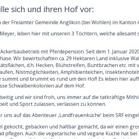
bille sich und ihren Hof vor:
in der Freiämter Gemeinde Anglikon (bei Wohlen) im Kanton
e Meyer, leben hier mit unseren 3 Töchtern, welche allesamt
n Ackerbaubetrieb mit Pferdepension. Seit dem 1. Januar 2020
ase. Wir bewirtschaften ca. 29 Hektaren Land inklusive Wald
tätsflächen, d.h. Hecken, Blühstreifen, Buntbrachen etc. mit 
aufen, Nistmöglichkeiten, Amphibienteichen, Insektenhotels
lge summt und brummt es rund um den Hof! Es leben hier auff
sse Schwalbenkolonien auf dem Hof.
lseitig und wir sind froh, uns immer auf die tatkräftige Mith
beit und Sport zulassen, verlassen zu können.
ir uns auf das Abenteuer ‚Landfrauenküche‘ beim SRF einge
el gekocht, gebacken und haltbar gemacht, da wir einen gr
d pflegen. Auch die vegetarische und vegane Küche hat bei