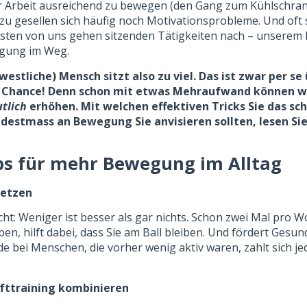
r Arbeit ausreichend zu bewegen (den Gang zum Kühlschra
u gesellen sich häufig noch Motivationsprobleme. Und oft 
meisten von uns gehen sitzenden Tätigkeiten nach – unserem
gung im Weg.
westliche) Mensch sitzt also zu viel. Das ist zwar per se
e Chance! Denn schon mit etwas Mehraufwand können w
tlich
erhöhen. Mit welchen effektiven Tricks Sie das sc
destmass an Bewegung Sie anvisieren sollten, lesen Si
ps für mehr Bewegung im Alltag
setzen
cht: Weniger ist besser als gar nichts. Schon zwei Mal pro W
en, hilft dabei, dass Sie am Ball bleiben. Und fördert Gesun
e bei Menschen, die vorher wenig aktiv waren, zahlt sich 
afttraining kombinieren