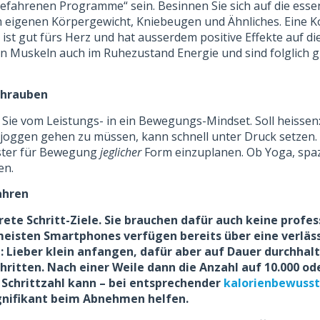
efahrenen Programme“ sein. Besinnen Sie sich auf die ess
eigenen Körpergewicht, Kniebeugen und Ähnliches. Eine K
ist gut fürs Herz und hat ausserdem positive Effekte auf d
n Muskeln auch im Ruhezustand Energie und sind folglich g
chrauben
Sie vom Leistungs- in ein Bewegungs-Mindset. Soll heissen
joggen gehen zu müssen, kann schnell unter Druck setzen. B
ster für Bewegung
jeglicher
Form einzuplanen. Ob Yoga, spa
en.
fahren
rete Schritt-Ziele. Sie brauchen dafür auch keine profes
meisten Smartphones verfügen bereits über eine verläss
: Lieber klein anfangen, dafür aber auf Dauer durchhalt
Schritten. Nach einer Weile dann die Anzahl auf 10.000 od
 Schrittzahl kann – bei entsprechender
kalorienbewusst
ignifikant beim Abnehmen helfen.