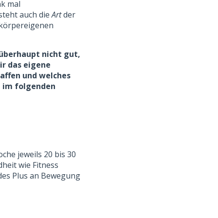
nk mal
steht auch die
Art
der
 körpereigenen
 überhaupt nicht gut,
ir das eigene
haffen und welches
e im folgenden
oche jeweils 20 bis 30
dheit wie Fitness
jedes Plus an Bewegung