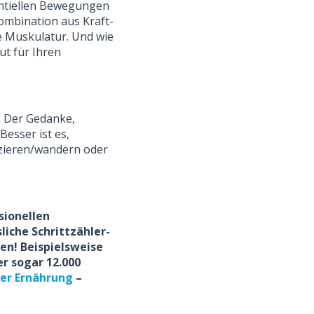
entiellen Bewegungen
ombination aus Kraft-
ie Muskulatur. Und wie
ut für Ihren
: Der Gedanke,
esser ist es,
zieren/wandern oder
sionellen
liche Schrittzähler-
en! Beispielsweise
er sogar 12.000
er Ernährung
–