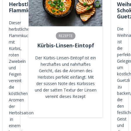
Herbstlicher
Weih
Flammkuchen
Scho
Guetz
Dieser
Die
herbstlicher
Weihna
Flammkuchen
REZEPTE
ist
mit
Kürbis-Linsen-Eintopf
die
Kürbis,
perfekt
roten
Der Kürbis-Linsen-Eintopf ist ein
Gelegen
Zwiebeln
herzhaftes und nahrhaftes
um
und
Gericht, das die Aromen des
köstlic
Feigen
Herbstes perfekt einfängt. Mit
Guetzli
vereint
der süssen Note des Kürbisses
zu
die
und der satten Textur der Linsen
backen
köstlichen
vereint dieses Rezept
die
Aromen
den
der
festlic
Herbstsaison
Geist
in
und
einem