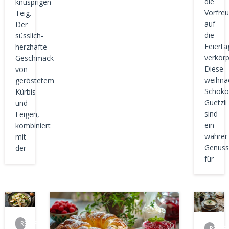
die
knusprigen
Vorfre
Teig.
auf
Der
die
süsslich-
Feierta
herzhafte
verkörp
Geschmack
Diese
von
weihna
geröstetem
Schoko
Kürbis
Guetzli
und
sind
Feigen,
ein
kombiniert
wahrer
mit
Genuss
der
für
REZEPTE
REZEP