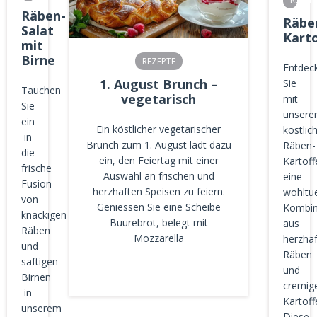
Räben-
Räbe
Salat
Kart
mit
Birne
REZEPTE
Entdec
1. August Brunch –
Sie
Tauchen
vegetarisch
mit
Sie
unsere
ein
Ein köstlicher vegetarischer
köstlic
in
Brunch zum 1. August lädt dazu
Räben-
die
ein, den Feiertag mit einer
Kartoff
frische
Auswahl an frischen und
eine
Fusion
herzhaften Speisen zu feiern.
wohltu
von
Geniessen Sie eine Scheibe
Kombin
knackigen
Buurebrot, belegt mit
aus
Räben
Mozzarella
herzha
und
Räben
saftigen
und
Birnen
cremig
in
Kartoff
unserem
Diese