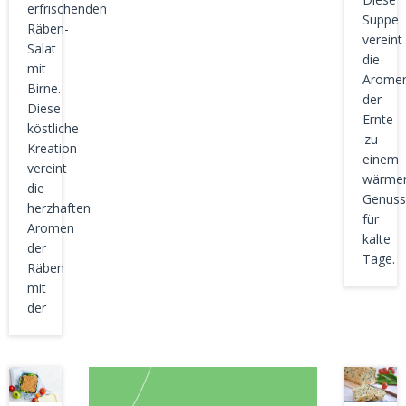
erfrischenden
Suppe
Räben-
vereint
Salat
die
mit
Arome
Birne.
der
Diese
Ernte
köstliche
zu
Kreation
einem
vereint
wärme
die
Genuss
herzhaften
für
Aromen
kalte
der
Tage.
Räben
mit
der