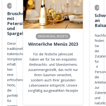
REZEPTE
REZEP
Bruschetta
Schwe
mit
an
Petersilienpesto
Bals
und
Spargel
Nachfo
ERNÄHRUNG
,
REZEPTE
finden
Diese
Winterliche Menüs 2023
Sie
traditionelle
die
italienische
Für die festliche Jahreszeit
Zutaten
Vorspeise
haben wir für Sie ein exquisites
für
erhält
Weihnachts- und Silvestermenü
4
hier
zusammengestellt, das nicht nur
Person
eine
Ihren Gaumen verwöhnt,
die
erfrischende
sondern auch Ihrer gesunden
Anleitu
Note,
Lebensweise entspricht. Unsere
zur
die
sorgfältig ausgewählten Rezepte
Zubere
perfekt
und
für
natürli
warme